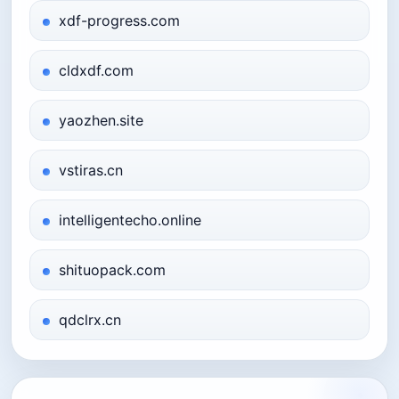
xdf-progress.com
cldxdf.com
yaozhen.site
vstiras.cn
intelligentecho.online
shituopack.com
qdclrx.cn