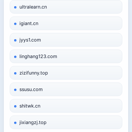
ultralearn.cn
igiant.cn
jyys1.com
linghang123.com
zizifunny.top
ssusu.com
shitwk.cn
jixiangzj.top