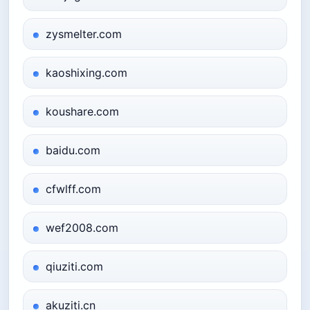
zysmelter.com
kaoshixing.com
koushare.com
baidu.com
cfwlff.com
wef2008.com
qiuziti.com
akuziti.cn