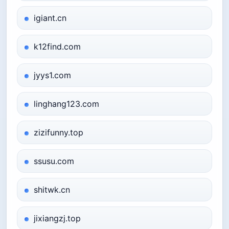
igiant.cn
k12find.com
jyys1.com
linghang123.com
zizifunny.top
ssusu.com
shitwk.cn
jixiangzj.top