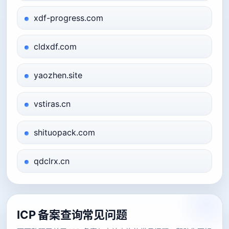
xdf-progress.com
cldxdf.com
yaozhen.site
vstiras.cn
shituopack.com
qdclrx.cn
ICP 备案查询常见问题