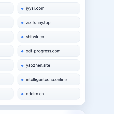
jyys1.com
zizifunny.top
shitwk.cn
xdf-progress.com
yaozhen.site
intelligentecho.online
qdclrx.cn