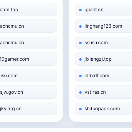
com.top
igiant.cn
achcmu.cn
linghang123.com
achcmu.cn
ssusu.com
10gamer.com
jixiangzj.top
usu.com
cldxdf.com
sjw.gov.cn
vstiras.cn
jky.org.cn
shituopack.com