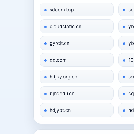
sdcom.top
sd
cloudstatic.cn
yb
gyrcjt.cn
yb
qq.com
10
hdjky.org.cn
ss
bjhdedu.cn
cq
hdjypt.cn
hd