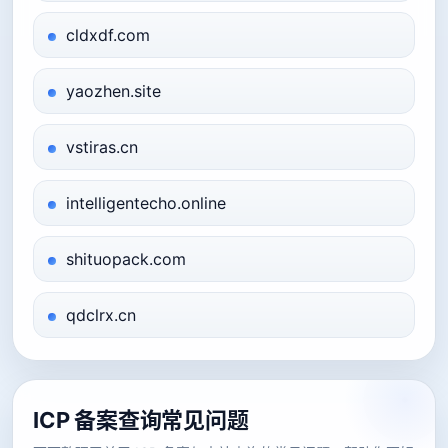
cldxdf.com
yaozhen.site
vstiras.cn
intelligentecho.online
shituopack.com
qdclrx.cn
ICP 备案查询常见问题