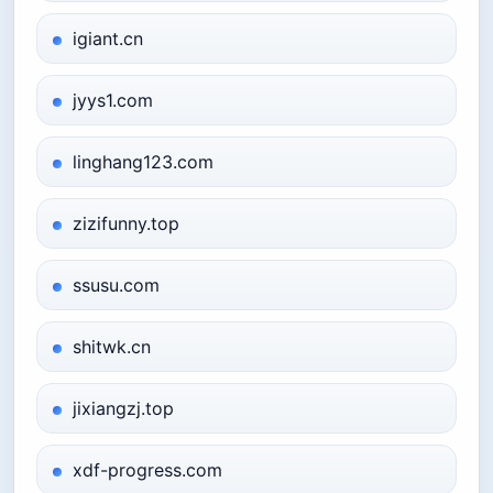
igiant.cn
jyys1.com
linghang123.com
zizifunny.top
ssusu.com
shitwk.cn
jixiangzj.top
xdf-progress.com