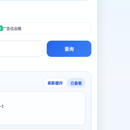
广告位出租
置
查询
已备案
刷新缓存
-1