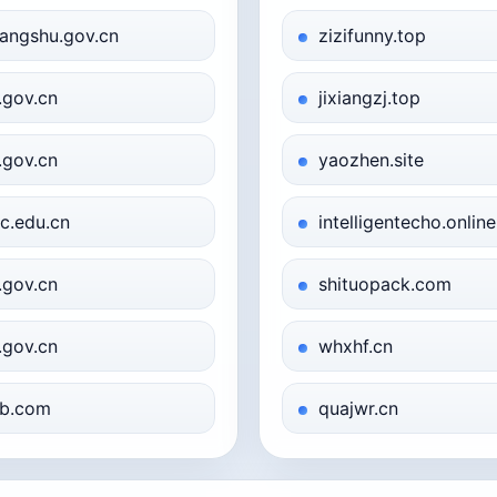
angshu.gov.cn
zizifunny.top
j.gov.cn
jixiangzj.top
j.gov.cn
yaozhen.site
c.edu.cn
intelligentecho.online
j.gov.cn
shituopack.com
j.gov.cn
whxhf.cn
b.com
quajwr.cn