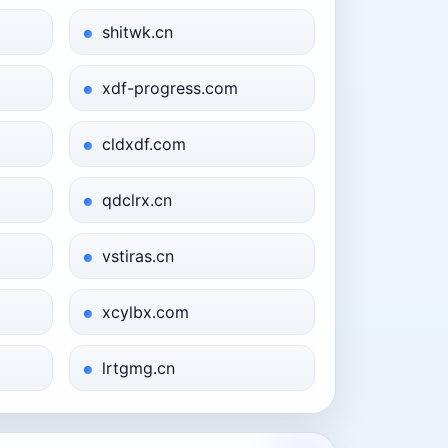
shitwk.cn
xdf-progress.com
cldxdf.com
qdclrx.cn
vstiras.cn
xcylbx.com
lrtgmg.cn