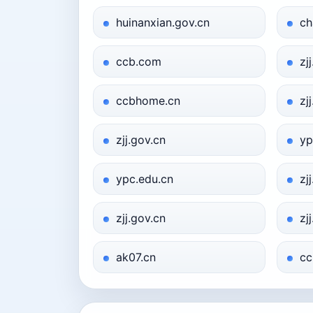
huinanxian.gov.cn
ch
ccb.com
zj
ccbhome.cn
zj
zjj.gov.cn
yp
ypc.edu.cn
zj
zjj.gov.cn
zj
ak07.cn
cc