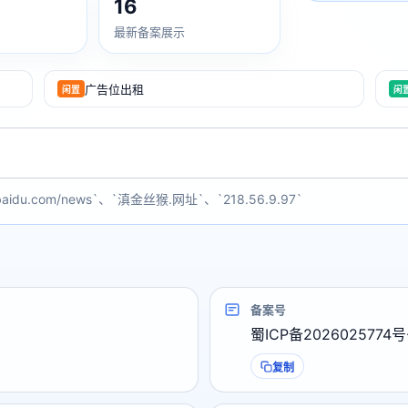
16
最新备案展示
广告位出租
闲置
闲
baidu.com/news`、`滇金丝猴.网址`、`218.56.9.97`
备案号
蜀ICP备2026025774号
复制