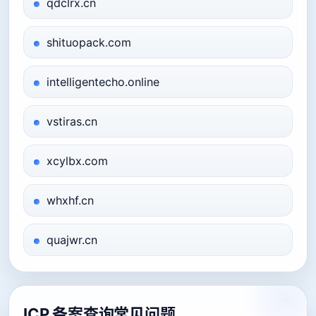
qdclrx.cn
shituopack.com
intelligentecho.online
vstiras.cn
xcylbx.com
whxhf.cn
quajwr.cn
ICP 备案查询常见问题