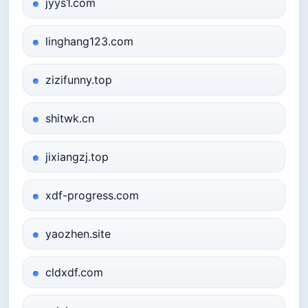
jyys1.com
linghang123.com
zizifunny.top
shitwk.cn
jixiangzj.top
xdf-progress.com
yaozhen.site
cldxdf.com