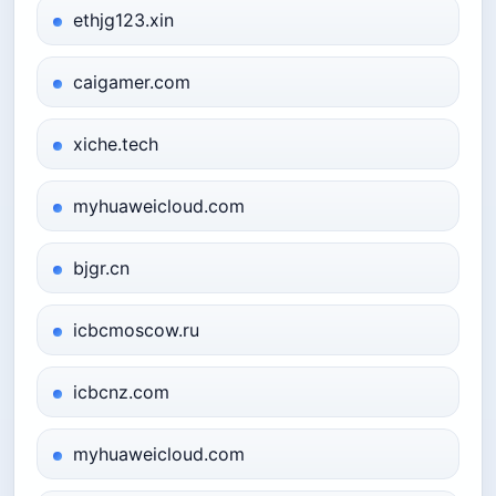
ethjg123.xin
caigamer.com
xiche.tech
myhuaweicloud.com
bjgr.cn
icbcmoscow.ru
icbcnz.com
myhuaweicloud.com