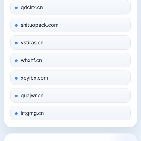
qdclrx.cn
shituopack.com
vstiras.cn
whxhf.cn
xcylbx.com
quajwr.cn
lrtgmg.cn