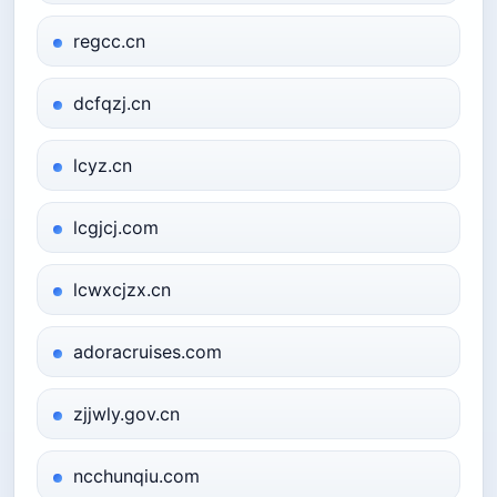
regcc.cn
dcfqzj.cn
lcyz.cn
lcgjcj.com
lcwxcjzx.cn
adoracruises.com
zjjwly.gov.cn
ncchunqiu.com