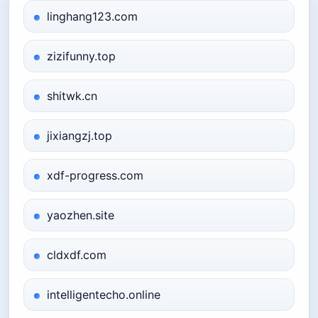
linghang123.com
zizifunny.top
shitwk.cn
jixiangzj.top
xdf-progress.com
yaozhen.site
cldxdf.com
intelligentecho.online