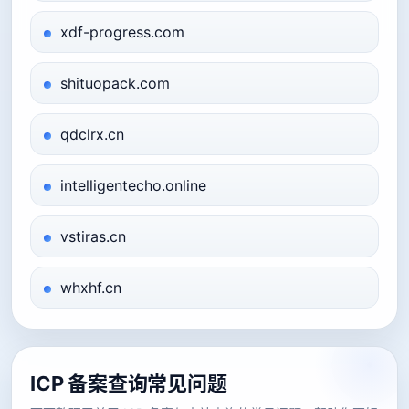
xdf-progress.com
shituopack.com
qdclrx.cn
intelligentecho.online
vstiras.cn
whxhf.cn
ICP 备案查询常见问题