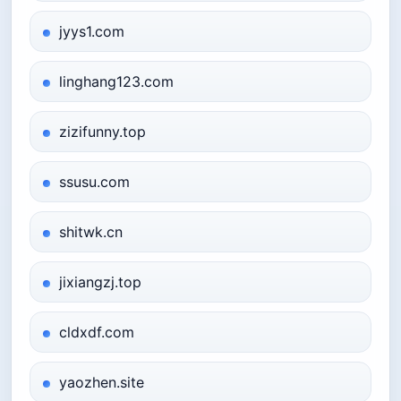
jyys1.com
linghang123.com
zizifunny.top
ssusu.com
shitwk.cn
jixiangzj.top
cldxdf.com
yaozhen.site