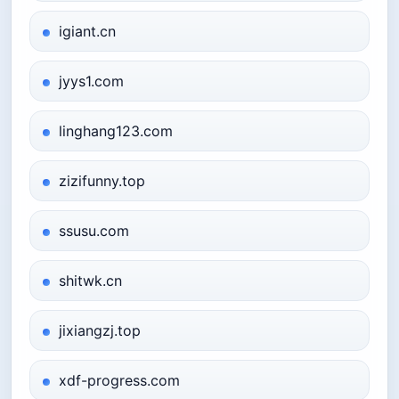
igiant.cn
jyys1.com
linghang123.com
zizifunny.top
ssusu.com
shitwk.cn
jixiangzj.top
xdf-progress.com