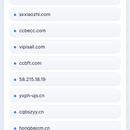
sxxiaozhi.com
ccbecc.com
vipisall.com
ccbft.com
58.215.18.19
yxph-ujs.cn
cqbszyy.cn
hongbeicm.cn