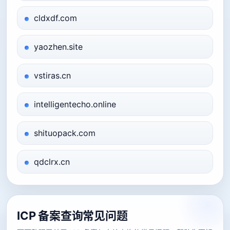
cldxdf.com
yaozhen.site
vstiras.cn
intelligentecho.online
shituopack.com
qdclrx.cn
ICP 备案查询常见问题