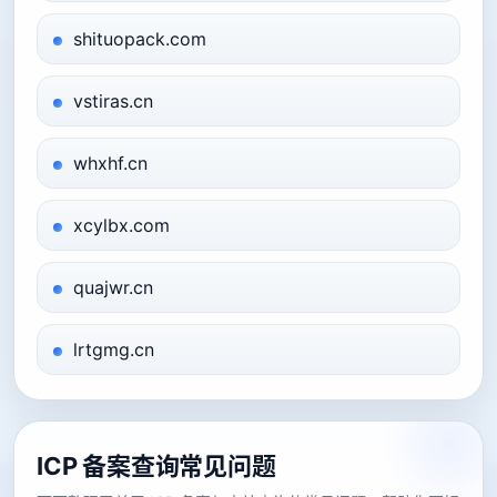
shituopack.com
vstiras.cn
whxhf.cn
xcylbx.com
quajwr.cn
lrtgmg.cn
ICP 备案查询常见问题