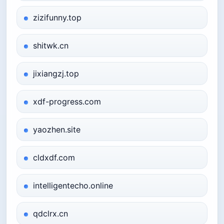
zizifunny.top
shitwk.cn
jixiangzj.top
xdf-progress.com
yaozhen.site
cldxdf.com
intelligentecho.online
qdclrx.cn