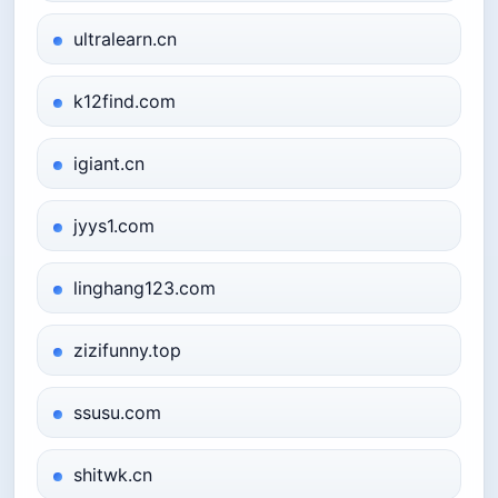
ultralearn.cn
k12find.com
igiant.cn
jyys1.com
linghang123.com
zizifunny.top
ssusu.com
shitwk.cn