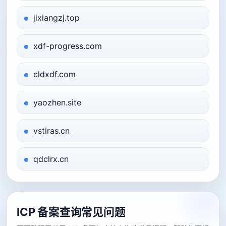
jixiangzj.top
xdf-progress.com
cldxdf.com
yaozhen.site
vstiras.cn
qdclrx.cn
ICP 备案查询常见问题