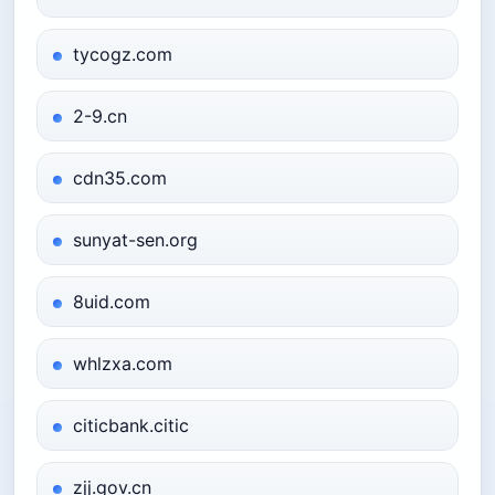
tycogz.com
2-9.cn
cdn35.com
sunyat-sen.org
8uid.com
whlzxa.com
citicbank.citic
zjj.gov.cn