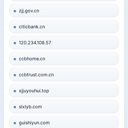
zjj.gov.cn
citicbank.cn
120.234.108.57
ccbhome.cn
ccbtrust.com.cn
xjjuyouhui.top
slxlyb.com
guishiyun.com