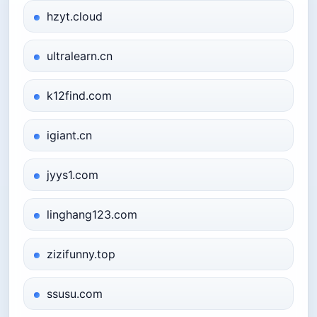
hzyt.cloud
ultralearn.cn
k12find.com
igiant.cn
jyys1.com
linghang123.com
zizifunny.top
ssusu.com