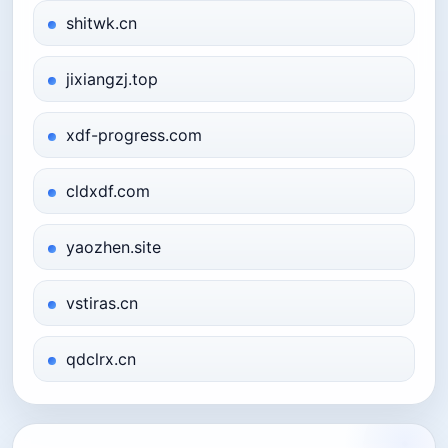
shitwk.cn
jixiangzj.top
xdf-progress.com
cldxdf.com
yaozhen.site
vstiras.cn
qdclrx.cn