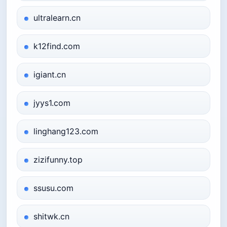
ultralearn.cn
k12find.com
igiant.cn
jyys1.com
linghang123.com
zizifunny.top
ssusu.com
shitwk.cn