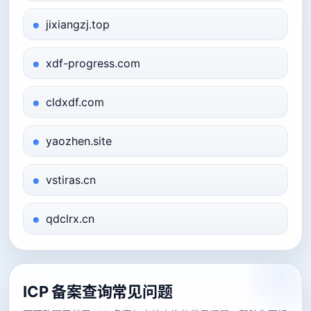
jixiangzj.top
xdf-progress.com
cldxdf.com
yaozhen.site
vstiras.cn
qdclrx.cn
ICP 备案查询常见问题