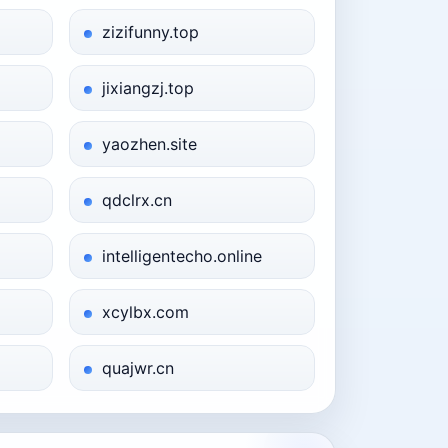
zizifunny.top
jixiangzj.top
yaozhen.site
qdclrx.cn
intelligentecho.online
xcylbx.com
quajwr.cn