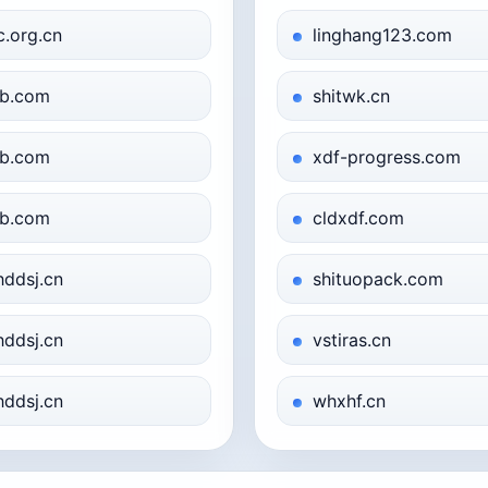
c.org.cn
linghang123.com
b.com
shitwk.cn
b.com
xdf-progress.com
b.com
cldxdf.com
hddsj.cn
shituopack.com
hddsj.cn
vstiras.cn
hddsj.cn
whxhf.cn