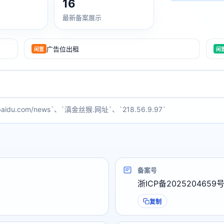
16
最新备案展示
广告位出租
闲置
闲
baidu.com/news`、`滇金丝猴.网址`、`218.56.9.97`
备案号
浙ICP备2025204659
复制