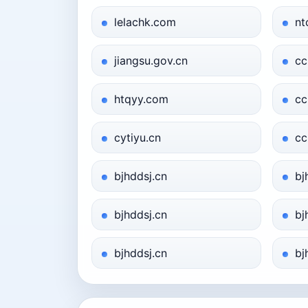
lelachk.com
nt
jiangsu.gov.cn
cc
htqyy.com
cc
cytiyu.cn
cc
bjhddsj.cn
bj
bjhddsj.cn
bj
bjhddsj.cn
bj