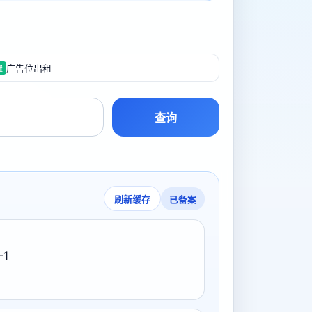
广告位出租
置
查询
已备案
刷新缓存
-1