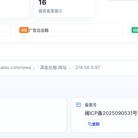
16
最新备案展示
广告位出租
闲置
闲
baidu.com/news`、`滇金丝猴.网址`、`218.56.9.97`
备案号
闽ICP备2025090531号
复制