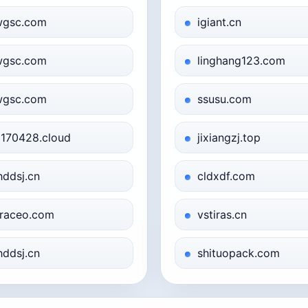
gsc.com
igiant.cn
gsc.com
linghang123.com
gsc.com
ssusu.com
170428.cloud
jixiangzj.top
hddsj.cn
cldxdf.com
raceo.com
vstiras.cn
hddsj.cn
shituopack.com