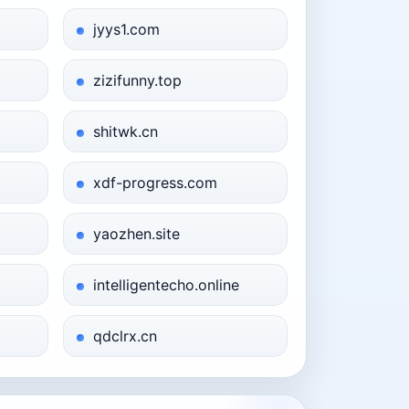
jyys1.com
zizifunny.top
shitwk.cn
xdf-progress.com
yaozhen.site
intelligentecho.online
qdclrx.cn