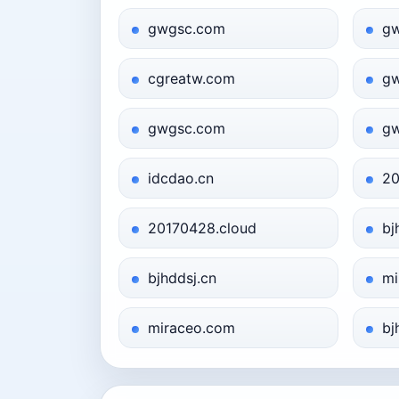
gwgsc.com
gw
cgreatw.com
gw
gwgsc.com
gw
idcdao.cn
20
20170428.cloud
bj
bjhddsj.cn
mi
miraceo.com
bj