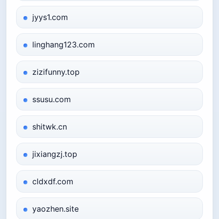
jyys1.com
linghang123.com
zizifunny.top
ssusu.com
shitwk.cn
jixiangzj.top
cldxdf.com
yaozhen.site