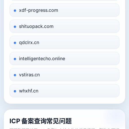
xdf-progress.com
shituopack.com
qdclrx.cn
intelligentecho.online
vstiras.cn
whxhf.cn
ICP 备案查询常见问题