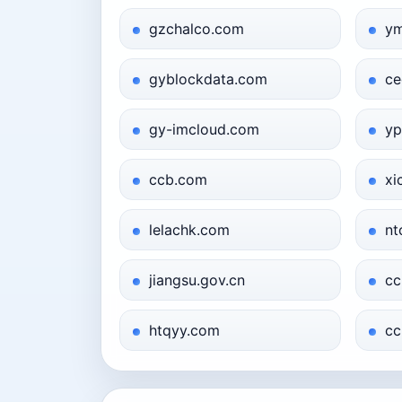
gzchalco.com
ym
gyblockdata.com
ce
gy-imcloud.com
yp
ccb.com
xi
lelachk.com
nt
jiangsu.gov.cn
cc
htqyy.com
cc