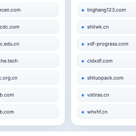
cen.com
linghang123.com
cdc.com
shitwk.cn
c.edu.cn
xdf-progress.com
che.tech
cldxdf.com
c.org.cn
shituopack.com
b.com
vstiras.cn
b.com
whxhf.cn