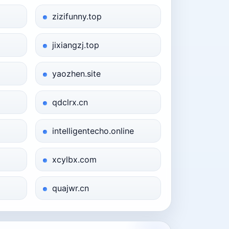
zizifunny.top
jixiangzj.top
yaozhen.site
qdclrx.cn
intelligentecho.online
xcylbx.com
quajwr.cn