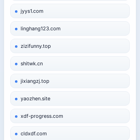
jyys1.com
linghang123.com
zizifunny.top
shitwk.cn
jixiangzj.top
yaozhen.site
xdf-progress.com
cldxdf.com