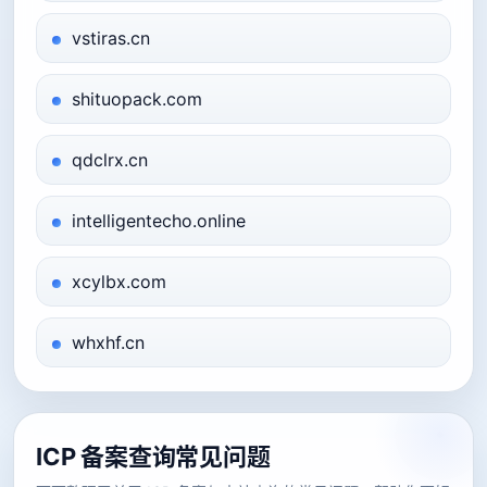
vstiras.cn
shituopack.com
qdclrx.cn
intelligentecho.online
xcylbx.com
whxhf.cn
ICP 备案查询常见问题