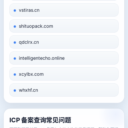
vstiras.cn
shituopack.com
qdclrx.cn
intelligentecho.online
xcylbx.com
whxhf.cn
ICP 备案查询常见问题