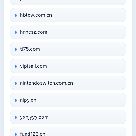
hbtcw.com.cn
hnncsz.com
ti75.com
vipisall.com
nintendoswitch.com.cn
nlpy.cn
yxhjyyy.com
fund123.cn