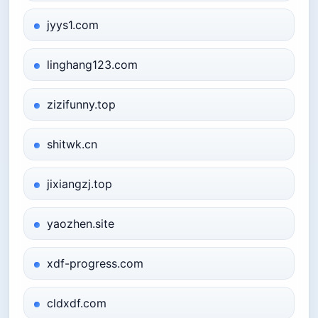
jyys1.com
linghang123.com
zizifunny.top
shitwk.cn
jixiangzj.top
yaozhen.site
xdf-progress.com
cldxdf.com