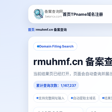
首页
TPname域名注册
/
首页
rmuhmf.cn 备案查询
Domain Filing Search
rmuhmf.cn 备
当前结果页已经打开，页面会自动查询并展
累计查询次数：1,167,237
支持完整网址输入
自动提取主域名
结果