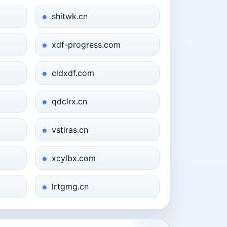
shitwk.cn
xdf-progress.com
cldxdf.com
qdclrx.cn
vstiras.cn
xcylbx.com
lrtgmg.cn