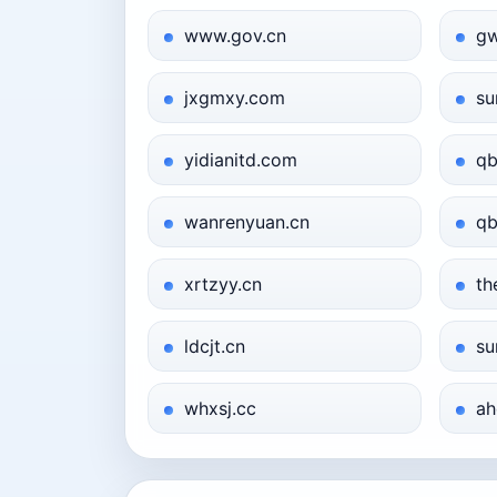
www.gov.cn
gw
jxgmxy.com
su
yidianitd.com
qb
wanrenyuan.cn
qb
xrtzyy.cn
th
ldcjt.cn
su
whxsj.cc
ah