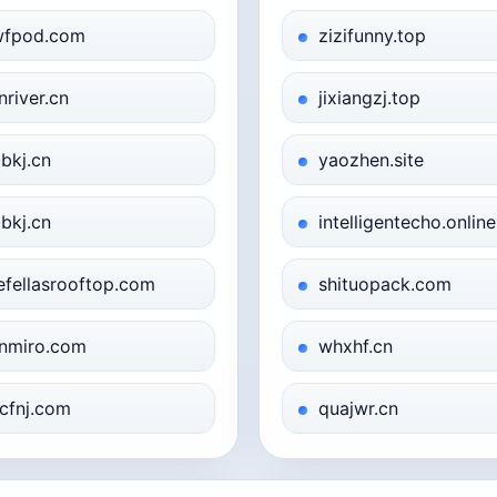
fpod.com
zizifunny.top
nriver.cn
jixiangzj.top
bkj.cn
yaozhen.site
bkj.cn
intelligentecho.online
efellasrooftop.com
shituopack.com
nmiro.com
whxhf.cn
cfnj.com
quajwr.cn