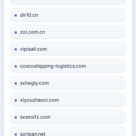
dir10.cn
zol.com.cn
vipisall.com
coscoshipping-logistics.com
sxtwgly.com
xiyouzhaoci.com
sxsmxfz.com
soripan.net