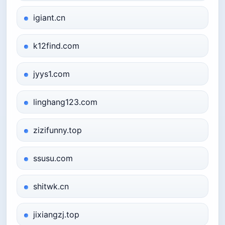
igiant.cn
k12find.com
jyys1.com
linghang123.com
zizifunny.top
ssusu.com
shitwk.cn
jixiangzj.top