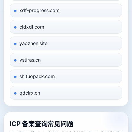
xdf-progress.com
cldxdf.com
yaozhen.site
vstiras.cn
shituopack.com
qdclrx.cn
ICP 备案查询常见问题