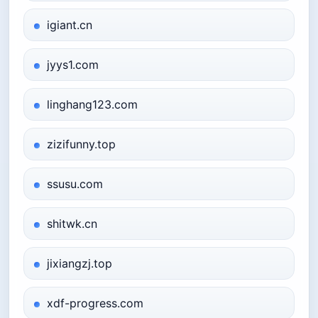
igiant.cn
jyys1.com
linghang123.com
zizifunny.top
ssusu.com
shitwk.cn
jixiangzj.top
xdf-progress.com