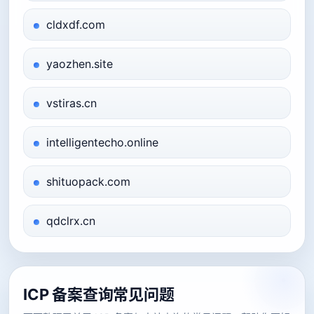
cldxdf.com
yaozhen.site
vstiras.cn
intelligentecho.online
shituopack.com
qdclrx.cn
ICP 备案查询常见问题