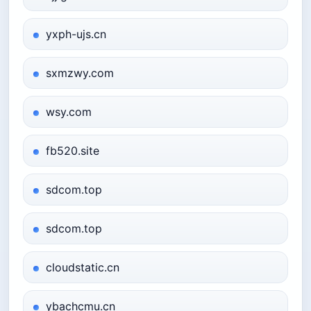
yxph-ujs.cn
sxmzwy.com
wsy.com
fb520.site
sdcom.top
sdcom.top
cloudstatic.cn
ybachcmu.cn