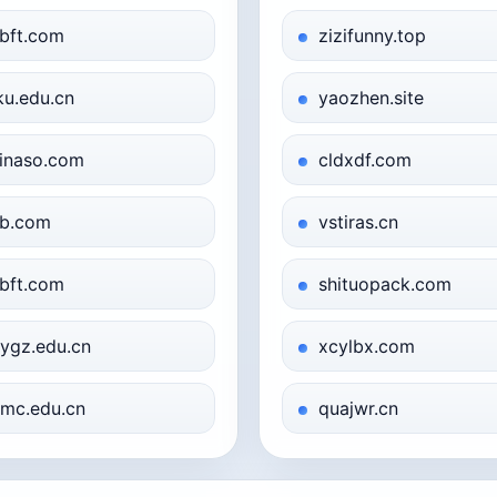
bft.com
zizifunny.top
u.edu.cn
yaozhen.site
inaso.com
cldxdf.com
b.com
vstiras.cn
bft.com
shituopack.com
ygz.edu.cn
xcylbx.com
mc.edu.cn
quajwr.cn