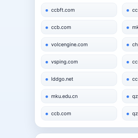
ccbft.com
cc
ccb.com
mk
volcengine.com
ch
vsping.com
cc
lddgo.net
cc
mku.edu.cn
qz
ccb.com
qz