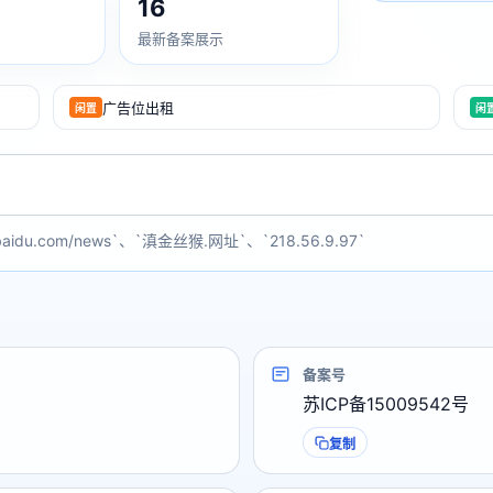
16
最新备案展示
广告位出租
闲置
闲
baidu.com/news`、`滇金丝猴.网址`、`218.56.9.97`
备案号
苏ICP备15009542号
复制