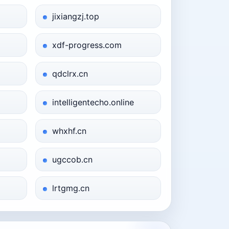
jixiangzj.top
xdf-progress.com
qdclrx.cn
intelligentecho.online
whxhf.cn
ugccob.cn
lrtgmg.cn