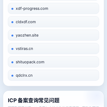
xdf-progress.com
cldxdf.com
yaozhen.site
vstiras.cn
shituopack.com
qdclrx.cn
ICP 备案查询常见问题