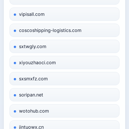
vipisall.com
coscoshipping-logistics.com
sxtwgly.com
xiyouzhaoci.com
sxsmxfz.com
soripan.net
wotohub.com
jintuowx.cn