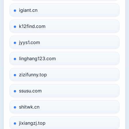
igiant.cn
k12find.com
jyys1.com
linghang123.com
zizifunny.top
ssusu.com
shitwk.cn
jixiangzj.top