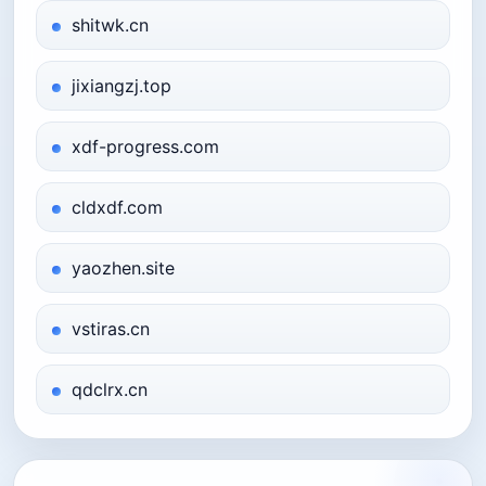
shitwk.cn
jixiangzj.top
xdf-progress.com
cldxdf.com
yaozhen.site
vstiras.cn
qdclrx.cn