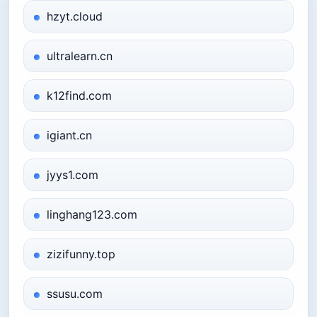
hzyt.cloud
ultralearn.cn
k12find.com
igiant.cn
jyys1.com
linghang123.com
zizifunny.top
ssusu.com