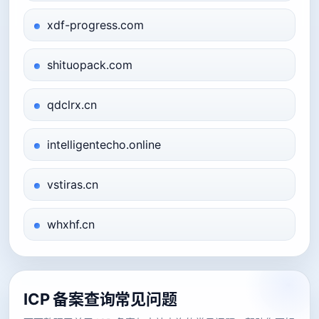
xdf-progress.com
shituopack.com
qdclrx.cn
intelligentecho.online
vstiras.cn
whxhf.cn
ICP 备案查询常见问题