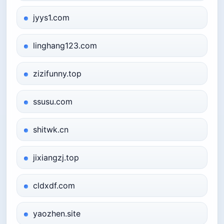
jyys1.com
linghang123.com
zizifunny.top
ssusu.com
shitwk.cn
jixiangzj.top
cldxdf.com
yaozhen.site