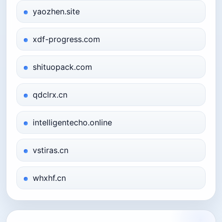
yaozhen.site
xdf-progress.com
shituopack.com
qdclrx.cn
intelligentecho.online
vstiras.cn
whxhf.cn