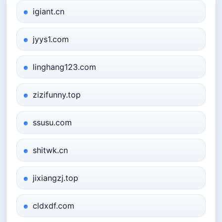
igiant.cn
jyys1.com
linghang123.com
zizifunny.top
ssusu.com
shitwk.cn
jixiangzj.top
cldxdf.com