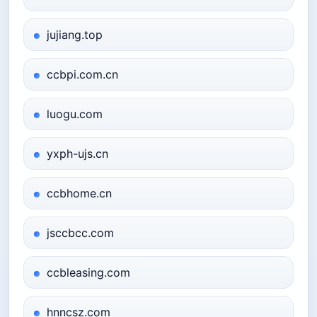
jujiang.top
ccbpi.com.cn
luogu.com
yxph-ujs.cn
ccbhome.cn
jsccbcc.com
ccbleasing.com
hnncsz.com