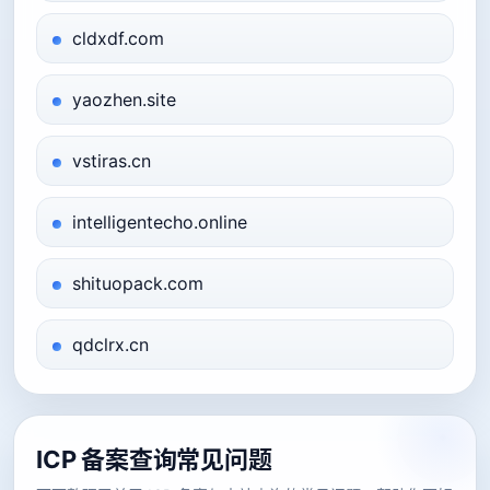
cldxdf.com
yaozhen.site
vstiras.cn
intelligentecho.online
shituopack.com
qdclrx.cn
ICP 备案查询常见问题