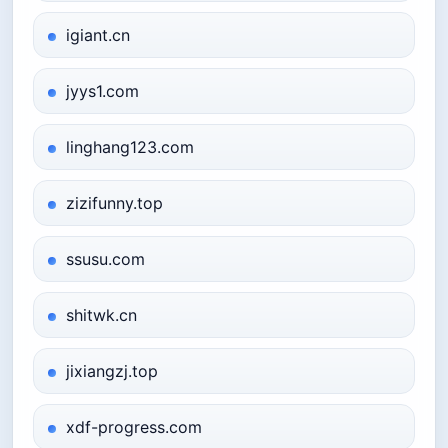
igiant.cn
jyys1.com
linghang123.com
zizifunny.top
ssusu.com
shitwk.cn
jixiangzj.top
xdf-progress.com