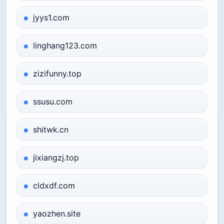
jyys1.com
linghang123.com
zizifunny.top
ssusu.com
shitwk.cn
jixiangzj.top
cldxdf.com
yaozhen.site