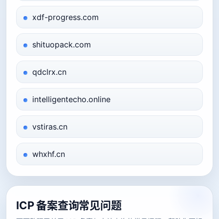
xdf-progress.com
shituopack.com
qdclrx.cn
intelligentecho.online
vstiras.cn
whxhf.cn
ICP 备案查询常见问题