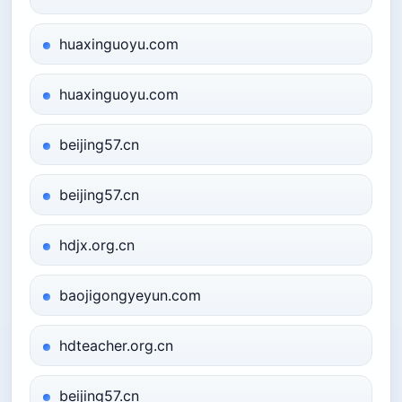
huaxinguoyu.com
huaxinguoyu.com
beijing57.cn
beijing57.cn
hdjx.org.cn
baojigongyeyun.com
hdteacher.org.cn
beijing57.cn