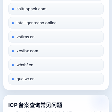
shituopack.com
intelligentecho.online
vstiras.cn
xcylbx.com
whxhf.cn
quajwr.cn
ICP 备案查询常见问题