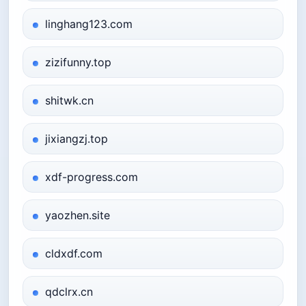
linghang123.com
zizifunny.top
shitwk.cn
jixiangzj.top
xdf-progress.com
yaozhen.site
cldxdf.com
qdclrx.cn