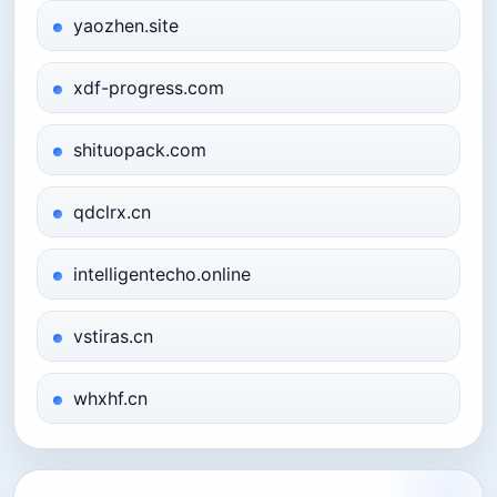
yaozhen.site
xdf-progress.com
shituopack.com
qdclrx.cn
intelligentecho.online
vstiras.cn
whxhf.cn