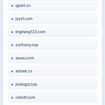
igiant.cn
jyys1.com
linghang123.com
zizifunny.top
ssusu.com
shitwk.cn
jixiangzj.top
cldxdf.com