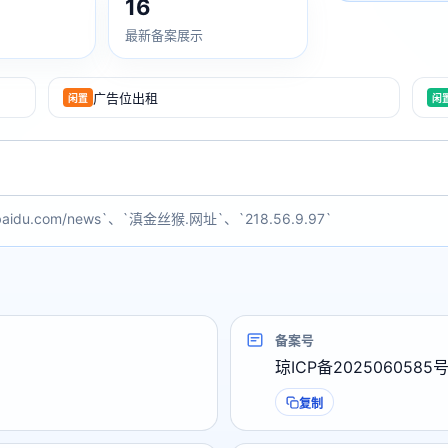
16
最新备案展示
广告位出租
闲置
闲
baidu.com/news`、`滇金丝猴.网址`、`218.56.9.97`
备案号
琼ICP备2025060585号
复制