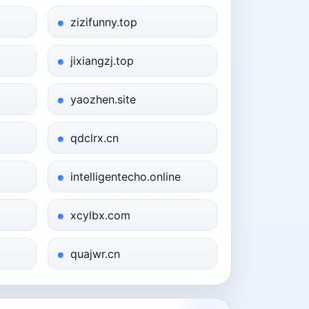
zizifunny.top
jixiangzj.top
yaozhen.site
qdclrx.cn
intelligentecho.online
xcylbx.com
quajwr.cn