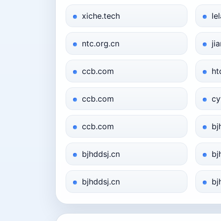
xiche.tech
le
ntc.org.cn
ji
ccb.com
ht
ccb.com
cy
ccb.com
bj
bjhddsj.cn
bj
bjhddsj.cn
bj