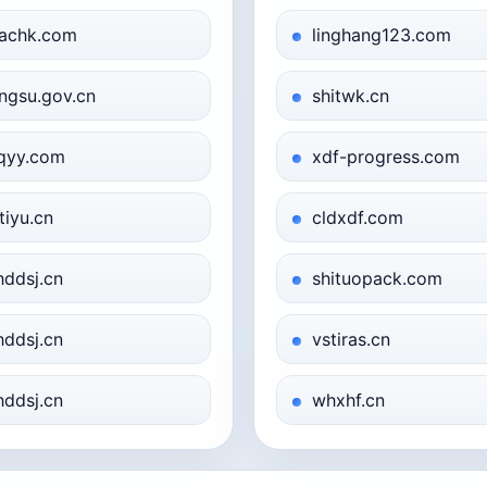
lachk.com
linghang123.com
angsu.gov.cn
shitwk.cn
qyy.com
xdf-progress.com
tiyu.cn
cldxdf.com
hddsj.cn
shituopack.com
hddsj.cn
vstiras.cn
hddsj.cn
whxhf.cn