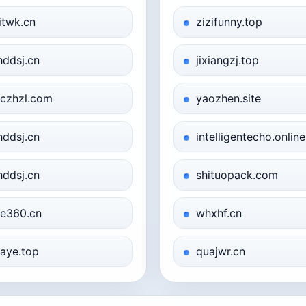
itwk.cn
zizifunny.top
hddsj.cn
jixiangzj.top
czhzl.com
yaozhen.site
hddsj.cn
intelligentecho.online
hddsj.cn
shituopack.com
e360.cn
whxhf.cn
aye.top
quajwr.cn