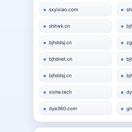
sxyixiao.com
sh
shitwk.cn
bj
bjhddsj.cn
zg
bjhdnet.cn
bj
bjhddsj.cn
bj
xiche.tech
dy
dye360.com
gn