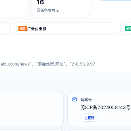
16
最新备案展示
广告位出租
闲置
闲
baidu.com/news`、`滇金丝猴.网址`、`218.56.9.97`
备案号
苏ICP备2024058143号
复制