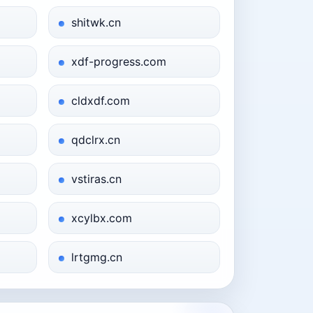
shitwk.cn
xdf-progress.com
cldxdf.com
qdclrx.cn
vstiras.cn
xcylbx.com
lrtgmg.cn