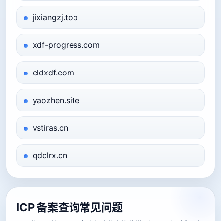
jixiangzj.top
xdf-progress.com
cldxdf.com
yaozhen.site
vstiras.cn
qdclrx.cn
ICP 备案查询常见问题