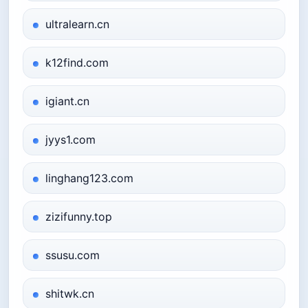
ultralearn.cn
k12find.com
igiant.cn
jyys1.com
linghang123.com
zizifunny.top
ssusu.com
shitwk.cn