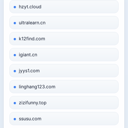
hzyt.cloud
ultralearn.cn
k12find.com
igiant.cn
jyys1.com
linghang123.com
zizifunny.top
ssusu.com