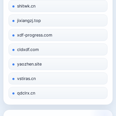
shitwk.cn
jixiangzj.top
xdf-progress.com
cldxdf.com
yaozhen.site
vstiras.cn
qdclrx.cn