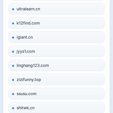
ultralearn.cn
k12find.com
igiant.cn
jyys1.com
linghang123.com
zizifunny.top
ssusu.com
shitwk.cn