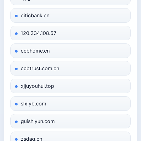
citicbank.cn
120.234.108.57
ccbhome.cn
ccbtrust.com.cn
xjjuyouhui.top
slxlyb.com
guishiyun.com
zsdag.cn