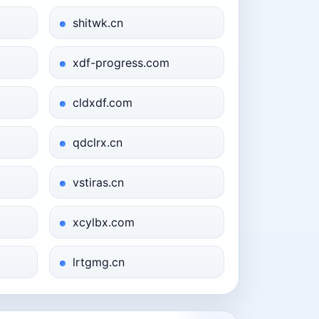
shitwk.cn
xdf-progress.com
cldxdf.com
qdclrx.cn
vstiras.cn
xcylbx.com
lrtgmg.cn