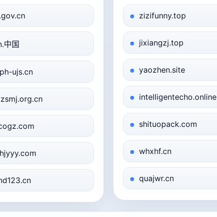
j.gov.cn
zizifunny.top
jixiangzj.top
jn.中国
yaozhen.site
ph-ujs.cn
intelligentecho.online
zsmj.org.cn
shituopack.com
cogz.com
whxhf.cn
hjyyy.com
quajwr.cn
nd123.cn