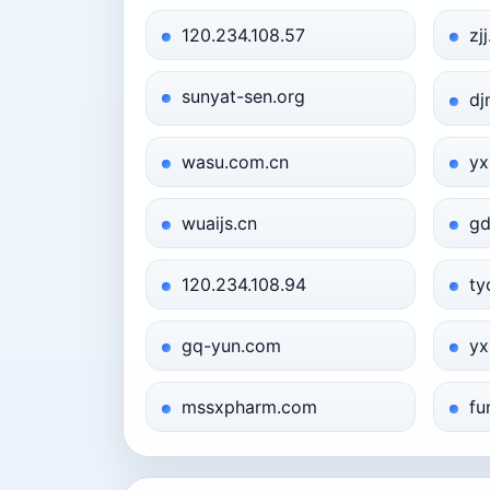
120.234.108.57
zj
sunyat-sen.org
d
wasu.com.cn
yx
wuaijs.cn
gd
120.234.108.94
ty
gq-yun.com
yx
mssxpharm.com
fu