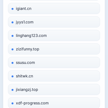
igiant.cn
jyys1.com
linghang123.com
zizifunny.top
ssusu.com
shitwk.cn
jixiangzj.top
xdf-progress.com