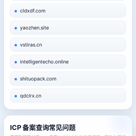
cldxdf.com
yaozhen.site
vstiras.cn
intelligentecho.online
shituopack.com
qdclrx.cn
ICP 备案查询常见问题