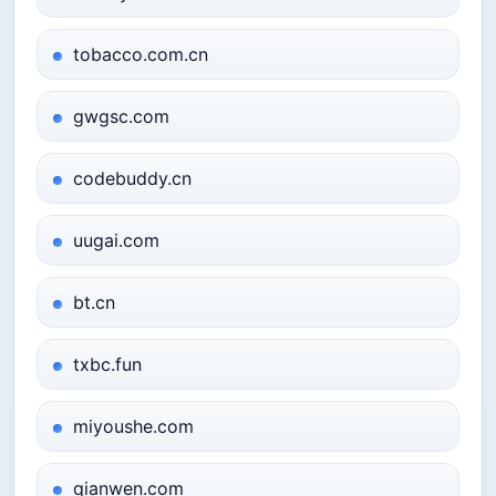
tobacco.com.cn
gwgsc.com
codebuddy.cn
uugai.com
bt.cn
txbc.fun
miyoushe.com
qianwen.com