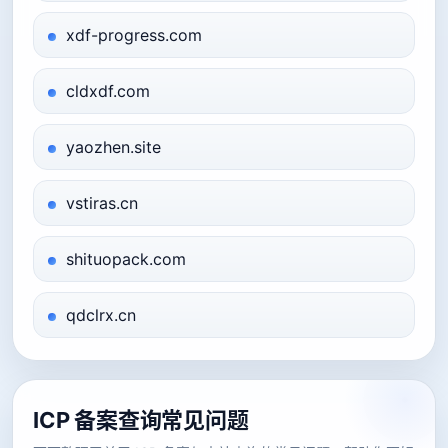
xdf-progress.com
cldxdf.com
yaozhen.site
vstiras.cn
shituopack.com
qdclrx.cn
ICP 备案查询常见问题