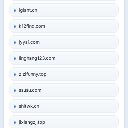
igiant.cn
k12find.com
jyys1.com
linghang123.com
zizifunny.top
ssusu.com
shitwk.cn
jixiangzj.top