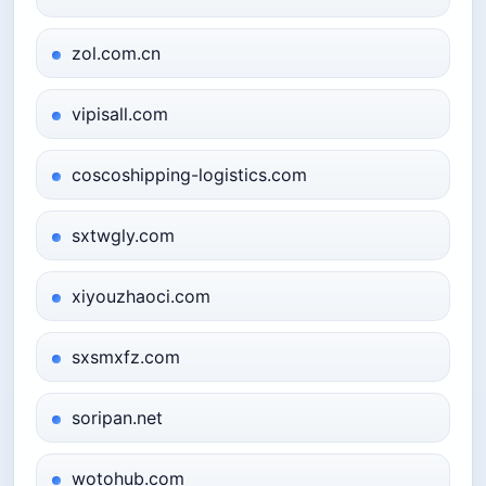
zol.com.cn
vipisall.com
coscoshipping-logistics.com
sxtwgly.com
xiyouzhaoci.com
sxsmxfz.com
soripan.net
wotohub.com