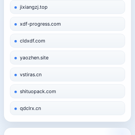
jixiangzj.top
xdf-progress.com
cldxdf.com
yaozhen.site
vstiras.cn
shituopack.com
qdclrx.cn