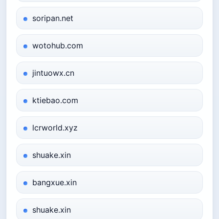
soripan.net
wotohub.com
jintuowx.cn
ktiebao.com
lcrworld.xyz
shuake.xin
bangxue.xin
shuake.xin