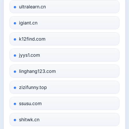
ultralearn.cn
igiant.cn
k12find.com
jyys1.com
linghang123.com
zizifunny.top
ssusu.com
shitwk.cn