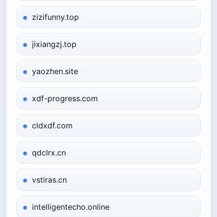
zizifunny.top
jixiangzj.top
yaozhen.site
xdf-progress.com
cldxdf.com
qdclrx.cn
vstiras.cn
intelligentecho.online