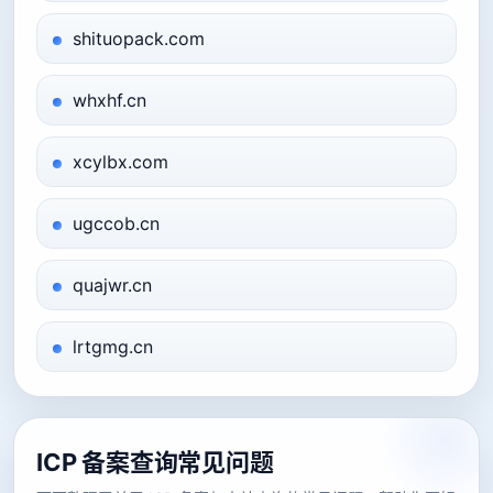
shituopack.com
whxhf.cn
xcylbx.com
ugccob.cn
quajwr.cn
lrtgmg.cn
ICP 备案查询常见问题