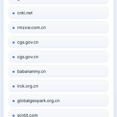
cnki.net
rmzxw.com.cn
cgs.gov.cn
cgs.gov.cn
babananmy.cn
irck.org.cn
globalgeopark.org.cn
scntjt.com