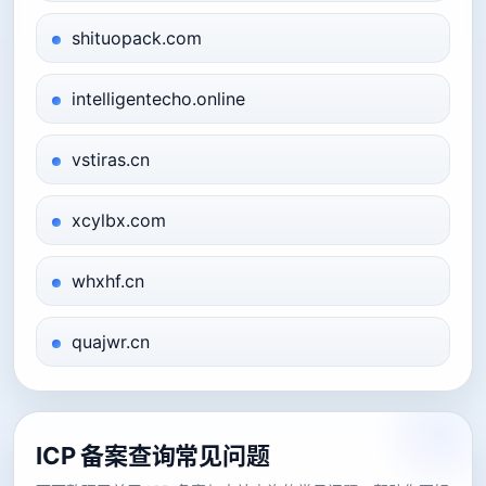
shituopack.com
intelligentecho.online
vstiras.cn
xcylbx.com
whxhf.cn
quajwr.cn
ICP 备案查询常见问题