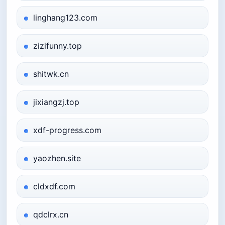
linghang123.com
zizifunny.top
shitwk.cn
jixiangzj.top
xdf-progress.com
yaozhen.site
cldxdf.com
qdclrx.cn