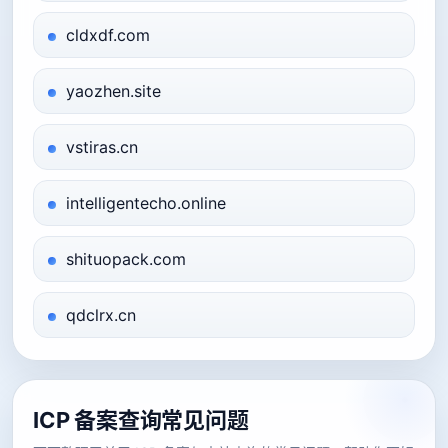
cldxdf.com
yaozhen.site
vstiras.cn
intelligentecho.online
shituopack.com
qdclrx.cn
ICP 备案查询常见问题