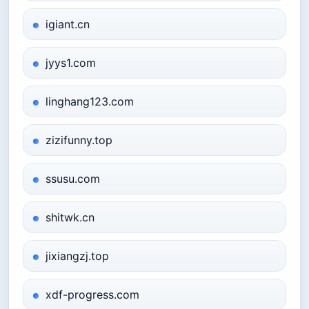
igiant.cn
jyys1.com
linghang123.com
zizifunny.top
ssusu.com
shitwk.cn
jixiangzj.top
xdf-progress.com