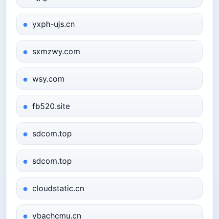
yxph-ujs.cn
sxmzwy.com
wsy.com
fb520.site
sdcom.top
sdcom.top
cloudstatic.cn
ybachcmu.cn