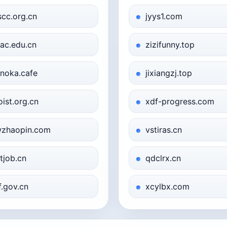
scc.org.cn
jyys1.com
ac.edu.cn
zizifunny.top
noka.cafe
jixiangzj.top
oist.org.cn
xdf-progress.com
zhaopin.com
vstiras.cn
tjob.cn
qdclrx.cn
f.gov.cn
xcylbx.com