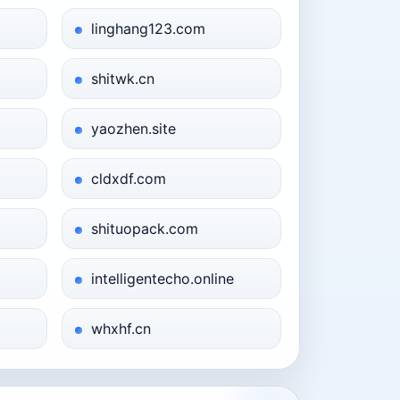
linghang123.com
shitwk.cn
yaozhen.site
cldxdf.com
shituopack.com
intelligentecho.online
whxhf.cn