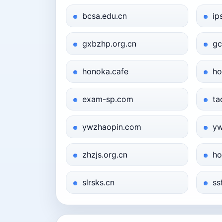
bcsa.edu.cn
ip
gxbzhp.org.cn
gc
honoka.cafe
ho
exam-sp.com
ta
ywzhaopin.com
yw
zhzjs.org.cn
ho
slrsks.cn
ss