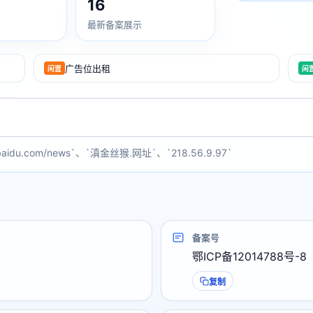
16
最新备案展示
广告位出租
闲置
闲
baidu.com/news`、`滇金丝猴.网址`、`218.56.9.97`
备案号
鄂ICP备12014788号-8
复制