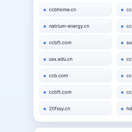
ccbhome.cn
cc
natrium-energy.cn
cc
ccbft.com
su
usx.edu.cn
cc
ccb.com
cc
ccbft.com
cc
20fssy.cn
hd