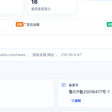
16
最新备案展示
广告位出租
闲置
闲
baidu.com/news`、`滇金丝猴.网址`、`218.56.9.97`
备案号
鲁ICP备20016477号-1
复制