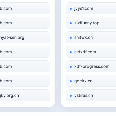
b.com
jyys1.com
b.com
zizifunny.top
nyat-sen.org
shitwk.cn
b.com
cldxdf.com
b.com
xdf-progress.com
b.com
qdclrx.cn
jky.org.cn
vstiras.cn