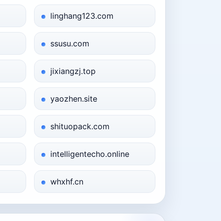
linghang123.com
ssusu.com
jixiangzj.top
yaozhen.site
shituopack.com
intelligentecho.online
whxhf.cn