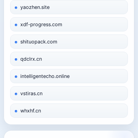
yaozhen.site
xdf-progress.com
shituopack.com
qdclrx.cn
intelligentecho.online
vstiras.cn
whxhf.cn