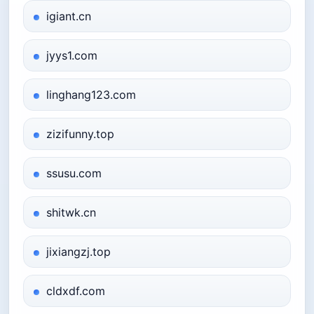
igiant.cn
jyys1.com
linghang123.com
zizifunny.top
ssusu.com
shitwk.cn
jixiangzj.top
cldxdf.com