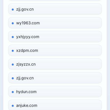
zjj.gov.cn
wy1963.com
yxhjyyy.com
xzdpm.com
zjsyzzx.cn
zjj.gov.cn
hydun.com
anjuke.com