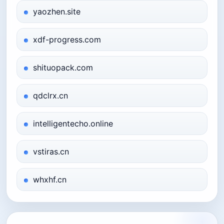
yaozhen.site
xdf-progress.com
shituopack.com
qdclrx.cn
intelligentecho.online
vstiras.cn
whxhf.cn