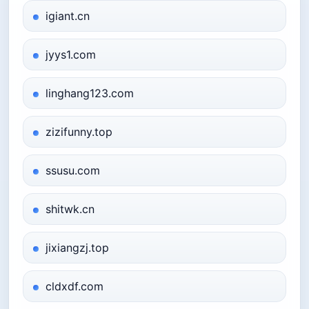
igiant.cn
jyys1.com
linghang123.com
zizifunny.top
ssusu.com
shitwk.cn
jixiangzj.top
cldxdf.com