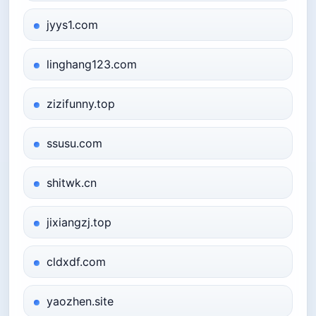
jyys1.com
linghang123.com
zizifunny.top
ssusu.com
shitwk.cn
jixiangzj.top
cldxdf.com
yaozhen.site