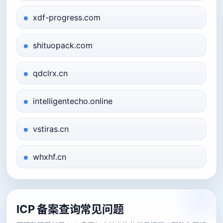
xdf-progress.com
shituopack.com
qdclrx.cn
intelligentecho.online
vstiras.cn
whxhf.cn
ICP 备案查询常见问题