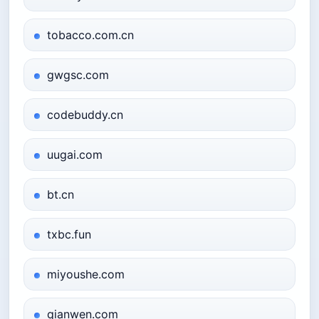
tobacco.com.cn
gwgsc.com
codebuddy.cn
uugai.com
bt.cn
txbc.fun
miyoushe.com
qianwen.com