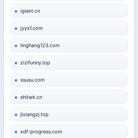
igiant.cn
jyys1.com
linghang123.com
zizifunny.top
ssusu.com
shitwk.cn
jixiangzj.top
xdf-progress.com