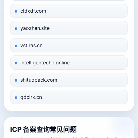
cldxdf.com
yaozhen.site
vstiras.cn
intelligentecho.online
shituopack.com
qdclrx.cn
ICP 备案查询常见问题