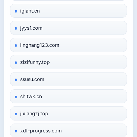
igiant.cn
jyys1.com
linghang123.com
zizifunny.top
ssusu.com
shitwk.cn
jixiangzj.top
xdf-progress.com