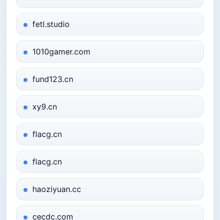
fetl.studio
1010gamer.com
fund123.cn
xy9.cn
flacg.cn
flacg.cn
haoziyuan.cc
cecdc.com