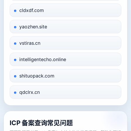
cldxdf.com
yaozhen.site
vstiras.cn
intelligentecho.online
shituopack.com
qdclrx.cn
ICP 备案查询常见问题